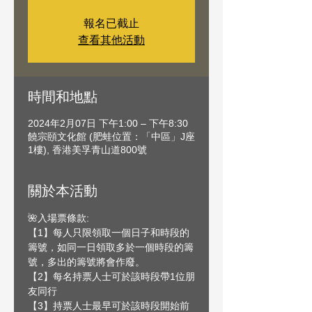
報名已截止
查看其他活動
時間和地點
2024年2月07日 下午1:00 – 下午8:30
饒宗頤文化館 (肥蛙位置：「中區」J座
1樓), 香港美孚青山道800號
關於本活動
🌺入場票條款:
【1】每人只限領取一個日子和時段的
籌號，如同一日領取多於一個時段的籌
號，多出的籌號將會作廢。
【2】每名持票人士可於該時段帶1位朋
友同行
【3】持票人士最早可於該時段開始前