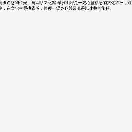
廳渡過悠閒時光。饒宗頤文化館-翠雅山房是一處心靈棲息的文化綠洲，
史，在文化中尋找靈感，收穫一場身心與靈魂得以休整的旅程。