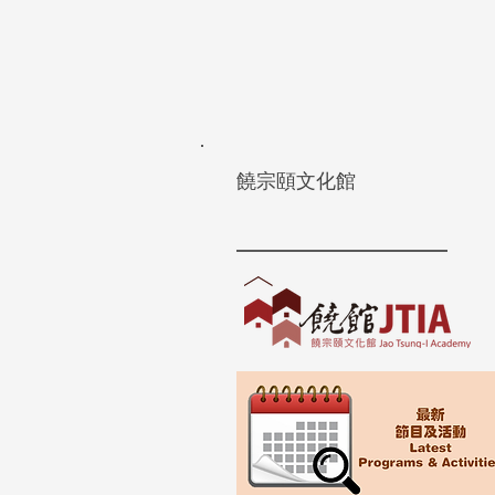
饒宗頤文化館