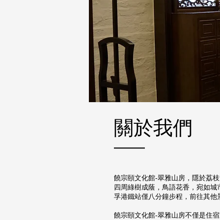
關於我們
饒宗頤文化館-翠雅山房，隱於荔
四周綠樹成蔭，鳥語花香，宛如城
孚港鐵站僅八分鐘步程，前往其他
饒宗頤文化館-翠雅山房不僅是住