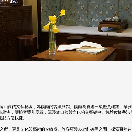
枝角山崗的文藝秘境，為饒館的古蹟旅館。饒館為香港三級歷史建築，翠
市綠洲，讓旅客暫別塵囂，沉浸於自然與文化的交響樂中。饒館位於香港
景點方便快捷。
宿之所，更是文化與藝術的交織處。旅客可漫步於紅磚屋之間，探索百年