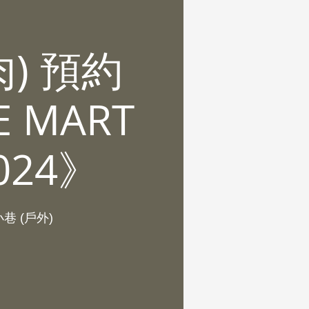
) 預約
 MART
24》
巷 (戶外)