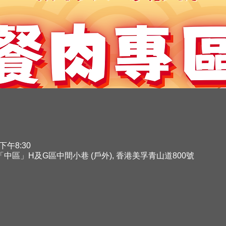
 下午8:30
「中區」H及G區中間小巷 (戶外), 香港美孚青山道800號