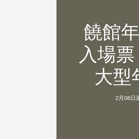
饒館年
入場票 
大型
2月08日