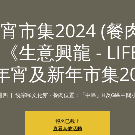
宵市集2024 (餐肉
《生意興龍 - LIFE
年宵及新年市集20
週四
  |  
饒宗頤文化館 - 餐肉位置：「中區」H及G區中間小
報名已截止
查看其他活動