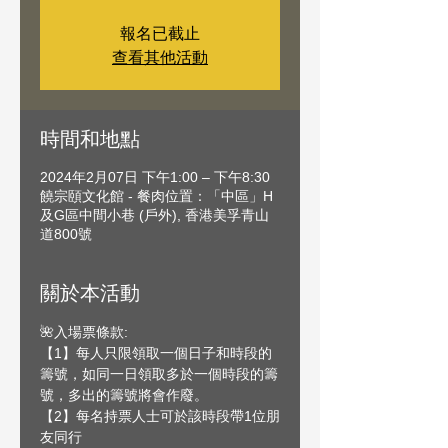
報名已截止
查看其他活動
時間和地點
2024年2月07日 下午1:00 – 下午8:30
饒宗頤文化館 - 餐肉位置：「中區」H
及G區中間小巷 (戶外), 香港美孚青山
道800號
關於本活動
🌺入場票條款:
【1】每人只限領取一個日子和時段的
籌號，如同一日領取多於一個時段的籌
號，多出的籌號將會作廢。
【2】每名持票人士可於該時段帶1位朋
友同行