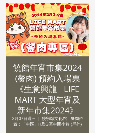
饒館年宵市集2024
(餐肉) 預約入場票
《生意興龍 - LIFE
MART 大型年宵及
新年市集2024》
2月07日週三
  |  
饒宗頤文化館 - 餐肉位
置：「中區」H及G區中間小巷 (戶外)