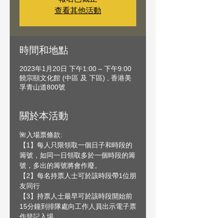
查看其他活動
時間和地點
2023年1月20日 下午1:00 – 下午9:00
饒宗頤文化館 (中區 及 下區) , 香港美
孚青山道800號
關於本活動
🌺入場票條款:
【1】每人只限領取一個日子和時段的
籌號，如同一日領取多於一個時段的籌
號，多出的籌號將會作廢。
【2】每名持票人士可於該時段帶1位朋
友同行
【3】持票人士最早可於該時段開始前
15分鐘到排隊處向工作人員出示電子票
作登記入場