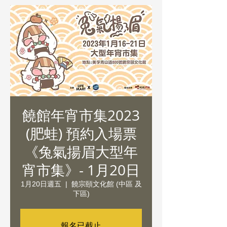
饒館年宵市集2023
(肥蛙) 預約入場票
《兔氣揚眉大型年
宵市集》- 1月20日
1月20日週五
  |  
饒宗頤文化館 (中區 及
下區)
報名已截止