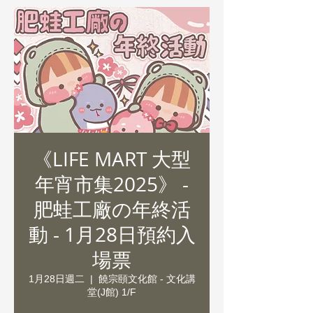
《LIFE MART 大型
年宵市集2025》 -
肥蛙工廠の年終活
動 - 1月28日預約入
場票
1月28日週二
  |  
饒宗頤文化館 - 文化講
堂(J館) 1/F