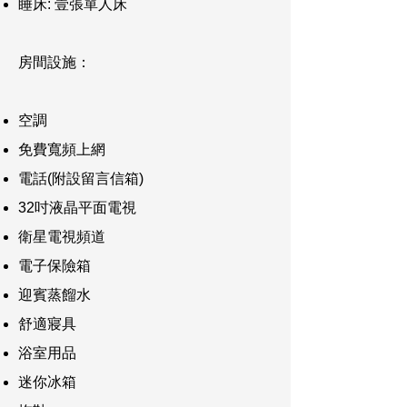
睡床: 壹張單人床
房間設施：
空調
免費寬頻上網
電話(附設留言信箱)
32吋液晶平面電視
衛星電視頻道
電子保險箱
迎賓蒸餾水
舒適寢具
浴室用品
迷你冰箱