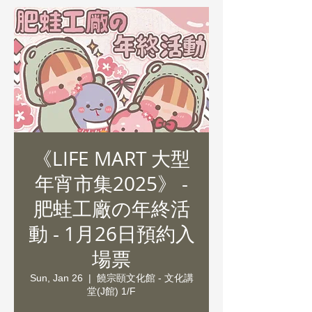
《LIFE MART 大型
年宵市集2025》 -
肥蛙工廠の年終活
動 - 1月26日預約入
場票
Sun, Jan 26
  |  
饒宗頤文化館 - 文化講
堂(J館) 1/F